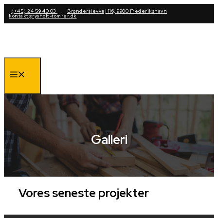
Hop
(+45) 24 59 40 03
Brønderslevvej 116, 9900 Frederikshavn
kontakt@rysholt-tomrer.dk
til
indhold
Menu
Galleri
Vores seneste projekter